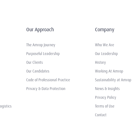
Our Approach
Company
The Amrop Journey
Who We Are
Purposeful Leadership
Our Leadership
Our Clients
History
Our Candidates
Working At Amrop
Code of Professional Practice
Sustainability at Amrop
Privacy & Data Protection
News & Insights
Privacy Policy
ogistics
Terms of Use
Contact