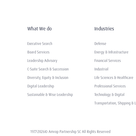
What We do
Industries
Executive Search
Defense
Board Services
Energy & Infrastructure
Leadership Advisory
Financial Services
C-Suite Search & Succession
Industrial
Diversity, Equity & Inclusion
Life Sciences & Healthcare
Digital Leadership
Professional Services
Sustainable & Wise Leadership
Technology & Digital
Transportation, Shipping & L
1977-2026© Amrop Partnership SC All Rights Reserved