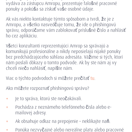
vydáva za zástupcu Amropu, prezentuje falošné pracovné
ponuky a pokúša sa získať vaše osobné údaje.
Ak vás niekto kontaktuje týmto spôsobom a tvrdí, že je z
Amropu, a všetko nasvedčuje tomu, že ide o phishingovú
správu, odporúčame vám zablokovať príslušné číslo a nahlásiť
ho cez aplikáciu.
Všetci konzultanti reprezentujúci Amrop sa správajú a
komunikujú profesionálne a nikdy neposielajú nijaké ponuky
bez predchádzajúceho súhlasu adresáta. Vážime si tých, ktorí
nám poslali dôkazy o tomto podvode. Ak by ste nám aj vy
chceli niečo nahlásiť, napíšte nám.
Viac o týchto podvodoch si môžete prečítať
tu
.
Ako môžete rozpoznať phishingovú správu?
Je to správa, ktorú ste neočakávali.
Pochádza z neznámeho telefónneho čísla alebo e-
mailovej adresy.
Ak obsahuje odkaz na prepojenie – neklikajte naň.
Ponúka nezvyčajné alebo nereálne platy alebo pracovné