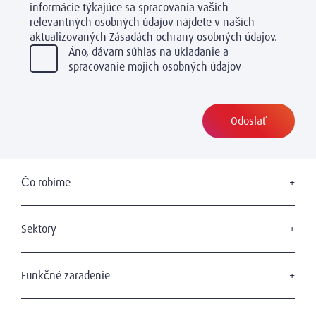
informácie týkajúce sa spracovania vašich
relevantných osobných údajov nájdete v našich
aktualizovaných Zásadách ochrany osobných údajov.
Áno, dávam súhlas na ukladanie a
spracovanie mojich osobných údajov
Čo robíme
Executive Search
Board Services
Sektory
Leadership Advisory
Consumer & Retail
Strategic Talent Acquisition
Professional Services
Funkčné zaradenie
C-Suite Search & Succession
Life Sciences
Sustainable & Wise Leadership
CEO & Board
Technology