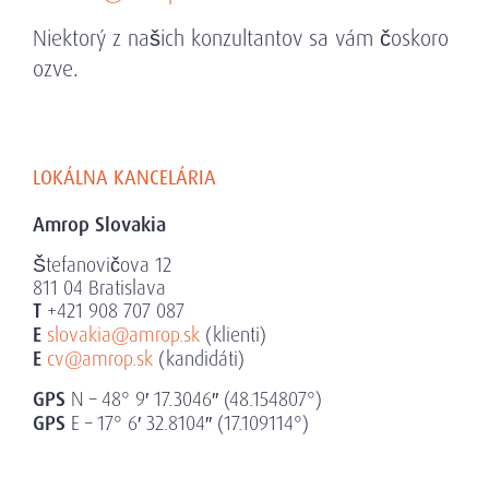
Niektorý z našich konzultantov sa vám čoskoro
ozve.
LOKÁLNA KANCELÁRIA
Amrop Slovakia
Štefanovičova 12
811 04 Bratislava
T
+421 908 707 087
E
slovakia@amrop.sk
(klienti)
E
cv@amrop.sk
(kandidáti)
GPS
N – 48° 9′ 17.3046″ (48.154807°)
GPS
E – 17° 6′ 32.8104″ (17.109114°)