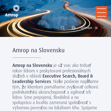
SLOVAKIA - SK
Amrop na Slovensku
Amrop na Slovensku
je už viac ako tridsať
rokov lídrom v poskytovaní profesionálnych
služieb v oblasti
Executive Search, Board &
Leadership Services
. Naše poslanie napĺňame
tým, že klientom pomáhame zvyšovať celkovú
podnikateľskú akcieschopnosť a agilnosť ich
lídrov. Sme prepojená, flexibilná a na
spoluprácu a kvalitu zameraná spoločnosť s
výbornou povesťou na lokálnom trhu. Spájame