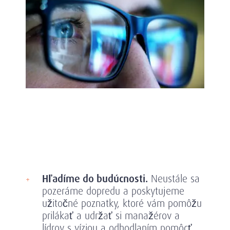
Hľadíme do budúcnosti.
Neustále sa
pozeráme dopredu a poskytujeme
užitočné poznatky, ktoré vám pomôžu
prilákať a udržať si manažérov a
lídrov s víziou a odhodlaním pomôcť