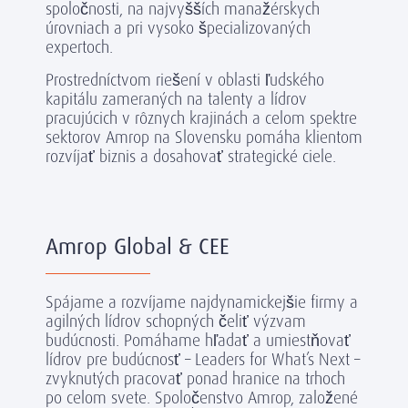
spoločnosti, na najvyšších manažérskych
úrovniach a pri vysoko špecializovaných
expertoch.
Prostredníctvom riešení v oblasti ľudského
kapitálu zameraných na talenty a lídrov
pracujúcich v rôznych krajinách a celom spektre
sektorov Amrop na Slovensku pomáha klientom
rozvíjať biznis a dosahovať strategické ciele.
Amrop Global & CEE
Spájame a rozvíjame najdynamickejšie firmy a
agilných lídrov schopných čeliť výzvam
budúcnosti. Pomáhame hľadať a umiestňovať
lídrov pre budúcnosť – Leaders for What’s Next –
zvyknutých pracovať ponad hranice na trhoch
po celom svete. Spoločenstvo Amrop, založené