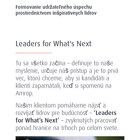
Formovanie udržateľného úspechu
prostredníctvom inšpiratívnych lídrov
Leaders for What's Next
Tu sa všetko začína – definuje to naše
myslenie, určuje náš prístup a je to prvá
vec, ktorú chceme, aby si kandidáti a
klienti zapamätali, keď si spomenú na
Amrop.
Našim klientom pomáhame nájsť a
rozvíjať lídrov pre budúcnosť –
‘Leaders
for What’s
Next’
– zvyknutých pracovať
ponad hranice na trhoch po celom svete.