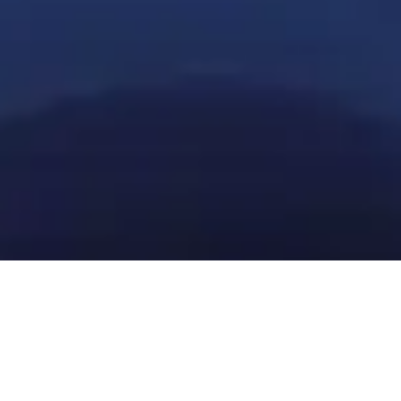
Zoznámte sa s nami
Kontaktujte nás, aby sme sa
porozprávali o vašich potrebách v