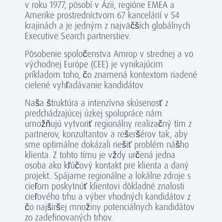
v roku 1977, pôsobí v Ázii, regióne EMEA a
Amerike prostredníctvom 67 kancelárií v 54
krajinách a je jedným z najväčších globálnych
Executive Search partnerstiev.
Pôsobenie spoločenstva Amrop v strednej a vo
východnej Európe (CEE) je vynikajúcim
príkladom toho, čo znamená kontextom riadené
cielené vyhľadávanie kandidátov.
Naša štruktúra a intenzívna skúsenosť z
predchádzajúcej úzkej spolupráce nám
umožňujú vytvoriť regionálny realizačný tím z
partnerov, konzultantov a rešeršérov tak, aby
sme optimálne dokázali riešiť problém nášho
klienta. Z tohto tímu je vždy určená jedna
osoba ako kľúčový kontakt pre klienta a daný
projekt. Spájame regionálne a lokálne zdroje s
cieľom poskytnúť klientovi dôkladné znalosti
cieľového trhu a výber vhodných kandidátov z
čo najširšej množiny potenciálnych kandidátov
zo zadefinovaných trhov.