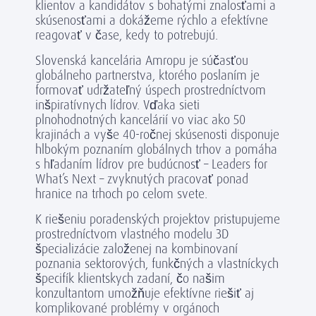
klientov a kandidátov s bohatými znalosťami a
skúsenosťami a dokážeme rýchlo a efektívne
reagovať v čase, kedy to potrebujú.
Slovenská kancelária Amropu je súčasťou
globálneho partnerstva, ktorého poslaním je
formovať udržateľný úspech prostredníctvom
inšpiratívnych lídrov. Vďaka sieti
plnohodnotných kancelárií vo viac ako 50
krajinách a vyše 40-ročnej skúsenosti disponuje
hlbokým poznaním globálnych trhov a pomáha
s hľadaním lídrov pre budúcnosť – Leaders for
What’s Next – zvyknutých pracovať ponad
hranice na trhoch po celom svete.
K riešeniu poradenských projektov pristupujeme
prostredníctvom vlastného modelu 3D
špecializácie založenej na kombinovaní
poznania sektorových, funkčných a vlastníckych
špecifík klientskych zadaní, čo našim
konzultantom umožňuje efektívne riešiť aj
komplikované problémy v orgánoch